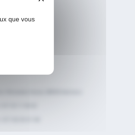
ceux que vous
i – Vendredi
0 -19h00
edi – Dimanche
0 – 18h00
Av. Princesse Grace, 98000 Monaco
+377 97 77 81 00
+377 92 05 57 58