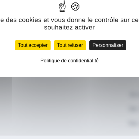
ise des cookies et vous donne le contrôle sur 
Accueil
Lund
souhaitez activer
Papeterie
10h0
Tout accepter
Tout refuser
Personnaliser
Carterie
Sam
Articles de fêtes
Politique de confidentialité
10h0
Contact
39 
Tél:
Fax: