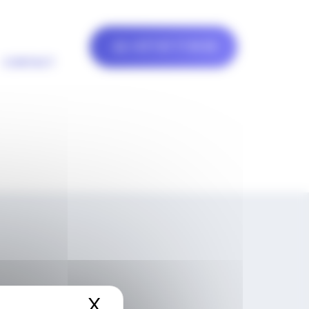
+377 97 77 81 00
CONTACT
ORDONNÉES
X
Masquer le bandeau de